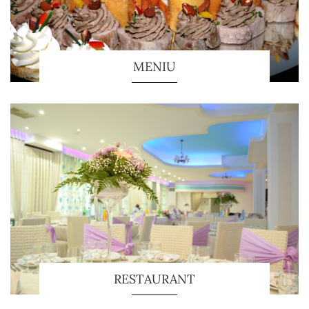
MENIU
RESTAURANT