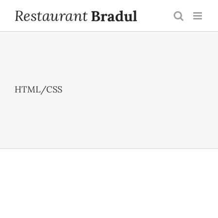
Skip
to
content
HTML/CSS